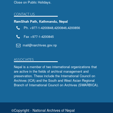
Close on Public Holidays.
संक्षिप्तसूचीपत्रम
अश्वमेघीययात्रा
CONTACT US
RamShah Path, Kathmandu, Nepal
हरमेखला (मध्यमखण्ड)
Ph. +977-1-4200848,4200846,4200856
हरमेखला (पूर्वखण्ड:)
Fax +977-1-4200845
भूमिसम्बन्धी तमसूक-ताडपत्र
mail@narchives.gov.np
श्रीभगवच्चन्द्रिका
ASSOCIATES
लिपि स्रोत पुस्तिका
Nepal is a member of two international organizations that
are active in the fields of archival management and
प्रतिष्ठालक्षणसारसमुच्चय: तस्यायम
preservation. These include the
International Council on
Archives (ICA)
and the
South and West Asian Regional
प्रतिष्ठालक्षणसारसमुच्चय:
Branch of International Council on Archives (SWARBICA)
.
The Archives Movement and Nepal
Catalogue of 'Guthi Papers'
©Copyright - National Archives of Nepal
Catalogue of 'Guthi Papers'