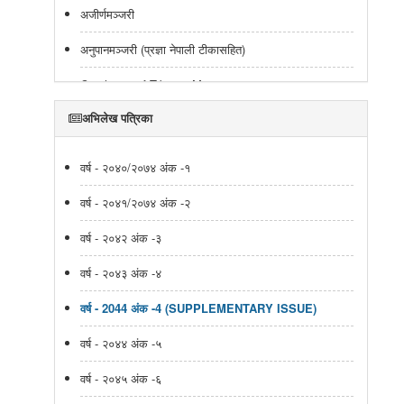
अजीर्णमञ्जरी
अनुपानमञ्जरी (प्रज्ञा नेपाली टीकासहित)
Catalogue of Tibetan Manuscripts
अभिलेख पत्रिका
Catalogue of Tibetan Texts
Catalogue of Tibetan Manuscripts
वर्ष - २०४०/२०७४ अंक -१
Tibetan Manuscripts Catalogue
वर्ष - २०४१/२०७४ अंक -२
Catalogue of Tibetan Texts
वर्ष - २०४२ अंक -३
Catalogue of Tibetan Texts
वर्ष - २०४३ अंक -४
वास्तुशास्त्रीय ग्रन्थहरुको संक्षिप्त अध्ययन
वर्ष - 2044 अंक -4 (SUPPLEMENTARY ISSUE)
शिवधर्मोत्तर(शिवधर्म पुराण द्धितीयखण्ड)
वर्ष - २०४४ अंक -५
ऐतिहासिक कुण्डली
वर्ष - २०४५ अंक -६
सूचीपत्र (देवनागरी लिपिका हस्तलिखित नेपाली ग्रन्थहरुको)