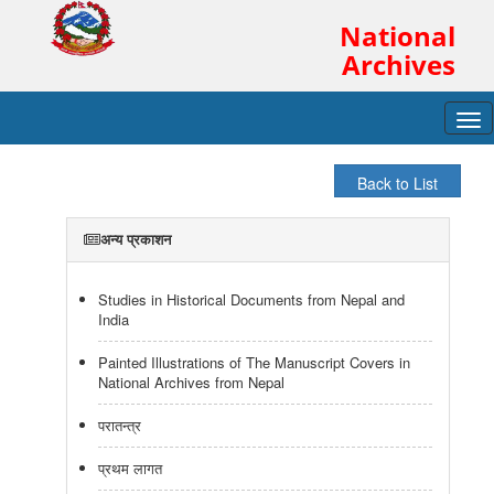
National
Archives
Tog
navi
अन्य प्रकाशन
Studies in Historical Documents from Nepal and
India
Painted Illustrations of The Manuscript Covers in
National Archives from Nepal
परातन्त्र
प्रथम लागत