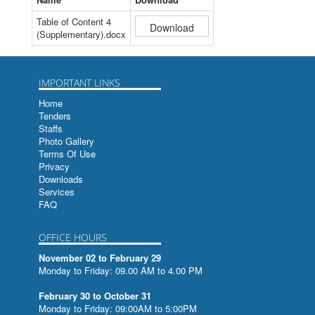
वर्ष - २०६९ अंक -३०
बृहत्सूचीपत्रम
Table of Content 4
(Supplementary).docx
वर्ष - २०७० अंक -३१
बृहत्सूचीपत्रम
वर्ष - २०७१ अंक -३२
SAARC Voyage From Bangalore to Kathmandu
IMPORTANT LINKS
वर्ष - २०७२ अंक -३३
बृहत्सूचीपत्रम
Home
Tenders
वर्ष - २०७३ अंक -३४
बृहत्सूचीपत्रम
Staffs
Photo Gallery
वर्ष - २०७४ अंक -३५
भूमिसम्बन्धी तमसुक-ताडपत्र
Terms Of Use
Privacy
वर्ष - २०७५ अंक -३६
अगस्त्यसंहिता रत्नपरिक्षा च
Downloads
Services
हस्तलिखित ग्रन्थहरुको सुचिपत्र
FAQ
हस्तमुक्तावली
OFFICE HOURS
November 02 to February 29
Index to Papers Read at the Indian Historical
Monday to Friday: 09.00 AM to 4.00 PM
Records Commission Sessions
February 30 to October 31
सिद्धान्तसारणी
Monday to Friday: 09:00AM to 5:00PM