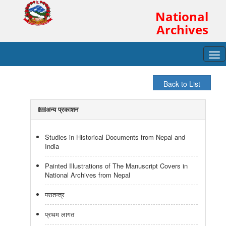
National
Archives
Tog
navi
अन्य प्रकाशन
Studies in Historical Documents from Nepal and
India
Painted Illustrations of The Manuscript Covers in
National Archives from Nepal
परातन्त्र
प्रथम लागत