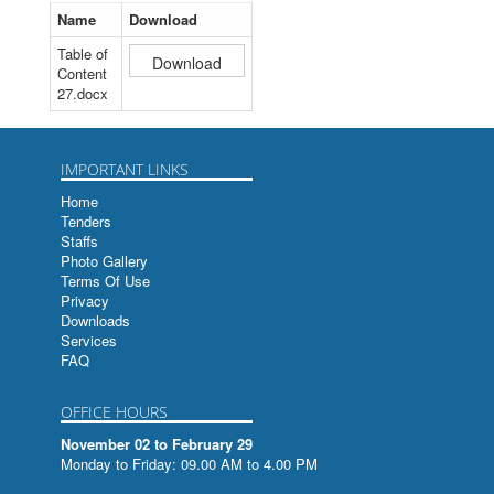
वर्ष - २०६९ अंक -३०
बृहत्सूचीपत्रम
Name
Download
Table of
वर्ष - २०७० अंक -३१
बृहत्सूचीपत्रम
Content
27.docx
वर्ष - २०७१ अंक -३२
SAARC Voyage From Bangalore to Kathmandu
वर्ष - २०७२ अंक -३३
बृहत्सूचीपत्रम
IMPORTANT LINKS
वर्ष - २०७३ अंक -३४
बृहत्सूचीपत्रम
Home
Tenders
वर्ष - २०७४ अंक -३५
भूमिसम्बन्धी तमसुक-ताडपत्र
Staffs
Photo Gallery
वर्ष - २०७५ अंक -३६
अगस्त्यसंहिता रत्नपरिक्षा च
Terms Of Use
Privacy
हस्तलिखित ग्रन्थहरुको सुचिपत्र
Downloads
Services
FAQ
हस्तमुक्तावली
Index to Papers Read at the Indian Historical
OFFICE HOURS
Records Commission Sessions
November 02 to February 29
Monday to Friday: 09.00 AM to 4.00 PM
सिद्धान्तसारणी