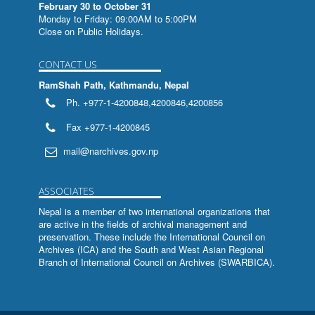
February 30 to October 31
संक्षिप्तसूचीपत्रम
Monday to Friday: 09:00AM to 5:00PM
Close on Public Holidays.
अश्वमेघीययात्रा
CONTACT US
हरमेखला (मध्यमखण्ड)
RamShah Path, Kathmandu, Nepal
हरमेखला (पूर्वखण्ड:)
Ph. +977-1-4200848,4200846,4200856
भूमिसम्बन्धी तमसूक-ताडपत्र
Fax +977-1-4200845
श्रीभगवच्चन्द्रिका
mail@narchives.gov.np
लिपि स्रोत पुस्तिका
ASSOCIATES
प्रतिष्ठालक्षणसारसमुच्चय: तस्यायम
Nepal is a member of two international organizations that
are active in the fields of archival management and
प्रतिष्ठालक्षणसारसमुच्चय:
preservation. These include the
International Council on
Archives (ICA)
and the
South and West Asian Regional
The Archives Movement and Nepal
Branch of International Council on Archives (SWARBICA)
.
Catalogue of 'Guthi Papers'
Catalogue of 'Guthi Papers'