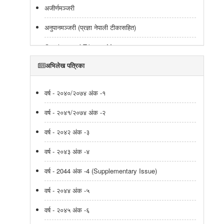
अजीर्णमञ्जरी
अनुपानमञ्जरी (प्रज्ञा नेपाली टीकासहित)
Catalogue of Tibetan Manuscripts
अभिलेख पत्रिका
Catalogue of Tibetan Texts
Catalogue of Tibetan Manuscripts
वर्ष - २०४०/२०७४ अंक -१
Tibetan Manuscripts Catalogue
वर्ष - २०४१/२०७४ अंक -२
Catalogue of Tibetan Texts
वर्ष - २०४२ अंक -३
Catalogue of Tibetan Texts
वर्ष - २०४३ अंक -४
वास्तुशास्त्रीय ग्रन्थहरुको संक्षिप्त अध्ययन
वर्ष - 2044 अंक -4 (Supplementary Issue)
शिवधर्मोत्तर(शिवधर्म पुराण द्धितीयखण्ड)
वर्ष - २०४४ अंक -५
ऐतिहासिक कुण्डली
वर्ष - २०४५ अंक -६
सूचीपत्र (देवनागरी लिपिका हस्तलिखित नेपाली ग्रन्थहरुको)