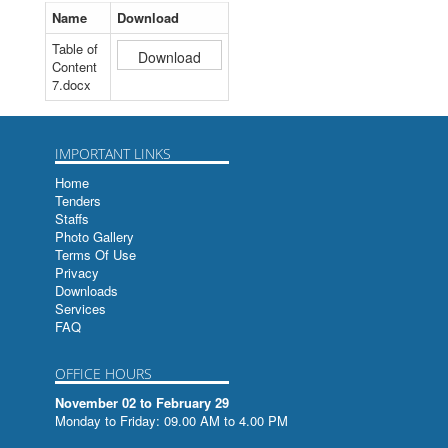
वर्ष - २०६९ अंक -३०
बृहत्सूचीपत्रम
Name
Download
Table of
वर्ष - २०७० अंक -३१
बृहत्सूचीपत्रम
Content
7.docx
वर्ष - २०७१ अंक -३२
SAARC Voyage From Bangalore to Kathmandu
वर्ष - २०७२ अंक -३३
बृहत्सूचीपत्रम
IMPORTANT LINKS
वर्ष - २०७३ अंक -३४
बृहत्सूचीपत्रम
Home
Tenders
वर्ष - २०७४ अंक -३५
भूमिसम्बन्धी तमसुक-ताडपत्र
Staffs
Photo Gallery
वर्ष - २०७५ अंक -३६
अगस्त्यसंहिता रत्नपरिक्षा च
Terms Of Use
Privacy
हस्तलिखित ग्रन्थहरुको सुचिपत्र
Downloads
Services
FAQ
हस्तमुक्तावली
Index to Papers Read at the Indian Historical
OFFICE HOURS
Records Commission Sessions
November 02 to February 29
Monday to Friday: 09.00 AM to 4.00 PM
सिद्धान्तसारणी