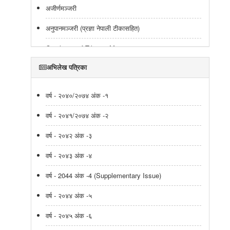
अजीर्णमञ्जरी
अनुपानमञ्जरी (प्रज्ञा नेपाली टीकासहित)
Catalogue of Tibetan Manuscripts
अभिलेख पत्रिका
Catalogue of Tibetan Texts
Catalogue of Tibetan Manuscripts
वर्ष - २०४०/२०७४ अंक -१
Tibetan Manuscripts Catalogue
वर्ष - २०४१/२०७४ अंक -२
Catalogue of Tibetan Texts
वर्ष - २०४२ अंक -३
Catalogue of Tibetan Texts
वर्ष - २०४३ अंक -४
वास्तुशास्त्रीय ग्रन्थहरुको संक्षिप्त अध्ययन
वर्ष - 2044 अंक -4 (Supplementary Issue)
शिवधर्मोत्तर(शिवधर्म पुराण द्धितीयखण्ड)
वर्ष - २०४४ अंक -५
ऐतिहासिक कुण्डली
वर्ष - २०४५ अंक -६
सूचीपत्र (देवनागरी लिपिका हस्तलिखित नेपाली ग्रन्थहरुको)