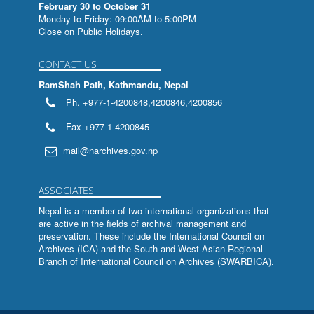
February 30 to October 31
संक्षिप्तसूचीपत्रम
Monday to Friday: 09:00AM to 5:00PM
Close on Public Holidays.
अश्वमेघीययात्रा
CONTACT US
हरमेखला (मध्यमखण्ड)
RamShah Path, Kathmandu, Nepal
हरमेखला (पूर्वखण्ड:)
Ph. +977-1-4200848,4200846,4200856
भूमिसम्बन्धी तमसूक-ताडपत्र
Fax +977-1-4200845
श्रीभगवच्चन्द्रिका
mail@narchives.gov.np
लिपि स्रोत पुस्तिका
ASSOCIATES
प्रतिष्ठालक्षणसारसमुच्चय: तस्यायम
Nepal is a member of two international organizations that
are active in the fields of archival management and
प्रतिष्ठालक्षणसारसमुच्चय:
preservation. These include the
International Council on
Archives (ICA)
and the
South and West Asian Regional
The Archives Movement and Nepal
Branch of International Council on Archives (SWARBICA)
.
Catalogue of 'Guthi Papers'
Catalogue of 'Guthi Papers'