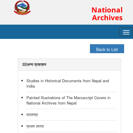
National
Archives
Tog
navi
अन्य प्रकाशन
Studies in Historical Documents from Nepal and
India
Painted Illustrations of The Manuscript Covers in
National Archives from Nepal
परातन्त्र
प्रथम लागत