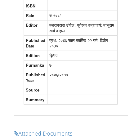
ISBN
वर्ष - २०५८ अंक -१९
श्री ५ बडा महाराजाधिराज पृथ्वी नारायण शाहको ब्यक्तित्व
Rate
रु १००/-
वर्ष - २०५९ अंक -२०
शुभराज्याभिषेक विधान कारिका
Editor
बलरामदास डंगोल; पूर्णरत्न बज्राचार्य; बच्चुराम
शर्मा दाहाल
वर्ष - २०६० अंक -२१
विवाहपटलम्
Published
प्रथ: २०४६ साल कार्तिक २२ गते; द्वितीय
Date
वर्ष - २०६१ अंक -२२
२०७५
श्रीसपर्यामृतम्
Edition
द्वितीय
वर्ष - २०६२ अंक -२३
रत्नपरीक्षाटीका
Purnanka
७
वर्ष - २०६३ अंक -२४
श्री ५ द्रब्यशाहकृत राज्याभिषेकविधानम्
Published
२०४६/२०७५
Year
वर्ष - २०६४ अंक -२५
पुरातत्व- पत्रसंग्रह
Source
वर्ष - २०६५ अंक -२६
बृहत पुरश्चर्यार्णाव
Summary
वर्ष - २०६६ अंक -२७
बृहत्सुचीपत्रम
वर्ष - २०६७ अंक -२८
बृहत्सूचीपत्रम
वर्ष - २०६८ अंक -२९
बृहत्सूचीपत्रम
Attached Documents