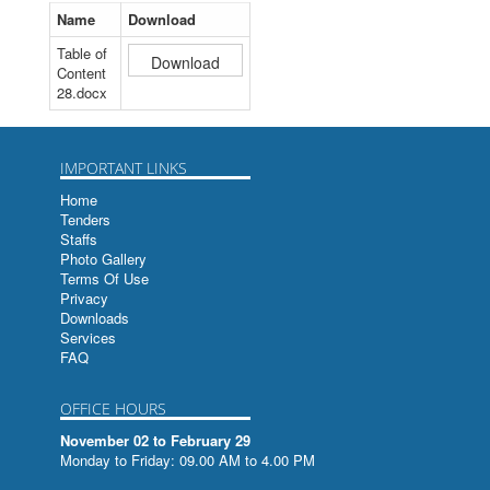
वर्ष - २०६९ अंक -३०
बृहत्सूचीपत्रम
Name
Download
Table of
वर्ष - २०७० अंक -३१
बृहत्सूचीपत्रम
Content
28.docx
वर्ष - २०७१ अंक -३२
SAARC Voyage From Bangalore to Kathmandu
वर्ष - २०७२ अंक -३३
बृहत्सूचीपत्रम
IMPORTANT LINKS
वर्ष - २०७३ अंक -३४
बृहत्सूचीपत्रम
Home
Tenders
वर्ष - २०७४ अंक -३५
भूमिसम्बन्धी तमसुक-ताडपत्र
Staffs
Photo Gallery
वर्ष - २०७५ अंक -३६
अगस्त्यसंहिता रत्नपरिक्षा च
Terms Of Use
Privacy
हस्तलिखित ग्रन्थहरुको सुचिपत्र
Downloads
Services
FAQ
हस्तमुक्तावली
Index to Papers Read at the Indian Historical
OFFICE HOURS
Records Commission Sessions
November 02 to February 29
Monday to Friday: 09.00 AM to 4.00 PM
सिद्धान्तसारणी