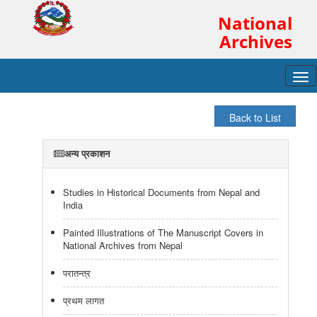
National
Archives
Tog
navi
अन्य प्रकाशन
Studies in Historical Documents from Nepal and
India
Painted Illustrations of The Manuscript Covers in
National Archives from Nepal
परातन्त्र
प्रथम लागत