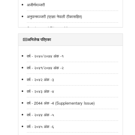
अजीर्णमञ्जरी
अनुपानमञ्जरी (प्रज्ञा नेपाली टीकासहित)
Catalogue of Tibetan Manuscripts
अभिलेख पत्रिका
Catalogue of Tibetan Texts
Catalogue of Tibetan Manuscripts
वर्ष - २०४०/२०७४ अंक -१
Tibetan Manuscripts Catalogue
वर्ष - २०४१/२०७४ अंक -२
Catalogue of Tibetan Texts
वर्ष - २०४२ अंक -३
Catalogue of Tibetan Texts
वर्ष - २०४३ अंक -४
वास्तुशास्त्रीय ग्रन्थहरुको संक्षिप्त अध्ययन
वर्ष - 2044 अंक -4 (Supplementary Issue)
शिवधर्मोत्तर(शिवधर्म पुराण द्धितीयखण्ड)
वर्ष - २०४४ अंक -५
ऐतिहासिक कुण्डली
वर्ष - २०४५ अंक -६
सूचीपत्र (देवनागरी लिपिका हस्तलिखित नेपाली ग्रन्थहरुको)