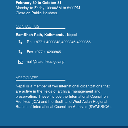
February 30 to October 31
संक्षिप्तसूचीपत्रम
Monday to Friday: 09:00AM to 5:00PM
Close on Public Holidays.
अश्वमेघीययात्रा
CONTACT US
हरमेखला (मध्यमखण्ड)
RamShah Path, Kathmandu, Nepal
हरमेखला (पूर्वखण्ड:)
Ph. +977-1-4200848,4200846,4200856
भूमिसम्बन्धी तमसूक-ताडपत्र
Fax +977-1-4200845
श्रीभगवच्चन्द्रिका
mail@narchives.gov.np
लिपि स्रोत पुस्तिका
ASSOCIATES
प्रतिष्ठालक्षणसारसमुच्चय: तस्यायम
Nepal is a member of two international organizations that
are active in the fields of archival management and
प्रतिष्ठालक्षणसारसमुच्चय:
preservation. These include the
International Council on
Archives (ICA)
and the
South and West Asian Regional
The Archives Movement and Nepal
Branch of International Council on Archives (SWARBICA)
.
Catalogue of 'Guthi Papers'
Catalogue of 'Guthi Papers'