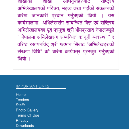
शाखाका शाखा अधिकृतहरुबाट राष्ट्रिय
अभिलेखालयको परिचय, महत्व तथा यहाँको संकलनको
बारेमा जानकारी प्रदान गर्नुभएको थियो । यस
कार्यशालामा अभिलेखसंग सम्बन्धित विज्ञ एवं राष्ट्रिय
अभिलेखालयका पूूर्व प्रमुख श्री भीमप्रसाद नेपालज्यूले
“ नेपालमा अभिलेखसंग सम्बन्धित कानूनी ब्यवस्था ” र
वरिष्ठ रसायनविद् श्री गृहमान सिंबाट “अभिलेखहरुको
संरक्षण विधि” को बारेमा कार्यपत्र प्रस्तुत गर्नुभएको
थियो ।
IMPORTANT LINKS
Home
Tenders
Staffs
Photo Gallery
Terms Of Use
Privacy
Downloads