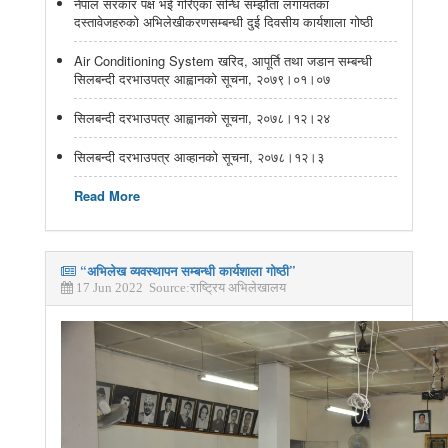
नेपाल सरकार पक्ष भई गरिएका सन्धि सम्झौता लगायतका
दस्तावेजहरुको अभिलेखीकरणसम्बन्धी दुई दिवसीय कार्यशाला गोष्ठी
Air Conditioning System खरिद, आपूर्ति तथा जडान सम्बन्धी
सिलबन्दी दरभाउपत्र आह्वानको सूचना, २०७९।०१।०७
सिलबन्दी दरभाउपत्र आह्वानको सूचना, २०७८।१२।२४
सिलबन्दी दरभाउपत्र आव्हानको सूचना, २०७८।१२।३
Read More
“अभिलेख व्यवस्थापन सम्बन्धी कार्यशाला गोष्ठी”
17 Jun 2022 Source:राष्ट्रिय अभिलेखालय